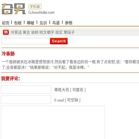
初页
包袱
嘚啵
见识
鸟语
参悟
冷笑话
寓言
讽刺
咬文嚼字
现实
荤段子
冷香肠
一个香肠被关在冰箱里感觉很冷,然后看了看身边的另一根,有了点安慰,说：“看你都
了,全身都是冰！”结果那根说：“对不起，我是冰棒。”
我要评论：
尊姓大名 [ 可匿名 ]
E-mail [ 可空缺 ]