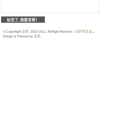
© CopyRight
旮旯
. 2010-2011. All Right Reresve. |
后时代主站
→
Design & Themed by
旮旯
.