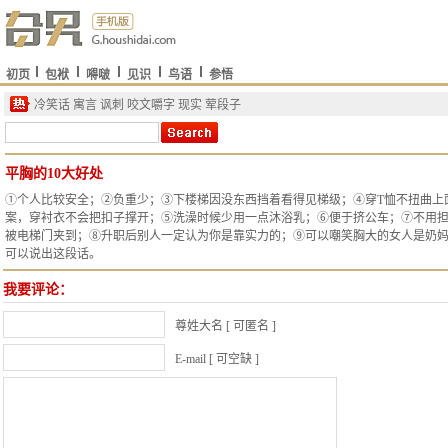
初页
包袱
嘚啵
见识
鸟语
参悟
冷笑话
寓言
讽刺
咬文嚼字
现实
荤段子
平胸的10大好处
①个人比较安全；②负重少；③下楼梯因没东西挡着看得见梯级；④穿T恤不扭曲上
案，穿衬衣不会把扣子撑开；⑤洗澡时候少用一点沐浴乳；⑥便于挤公车；⑦不用
被电梯门夹到；⑧升职后别人一定认为你是靠实力的；⑨可以嘲笑胸大的女人是奶
可以说出这段话。
我要评论：
尊姓大名 [ 可匿名 ]
E-mail [ 可空缺 ]