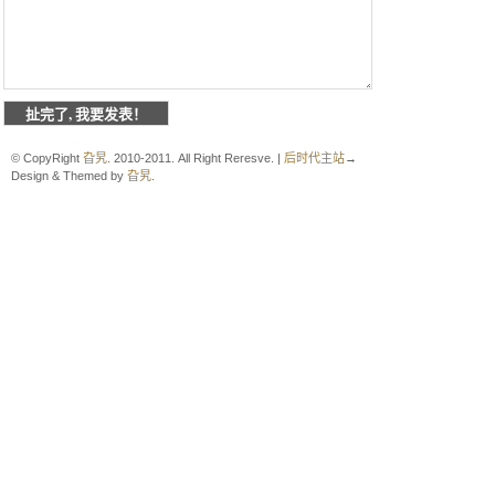
© CopyRight
旮旯
. 2010-2011. All Right Reresve. |
后时代主站
→
Design & Themed by
旮旯
.