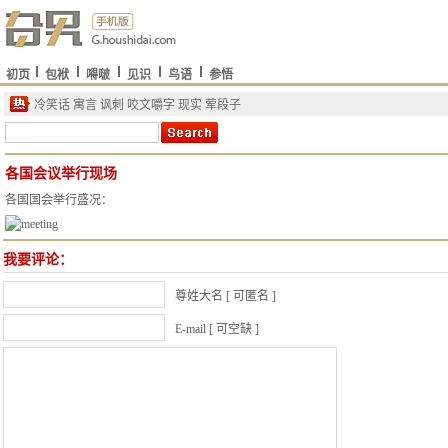
初页
包袱
嘚啵
见识
鸟语
参悟
冷笑话
寓言
讽刺
咬文嚼字
现实
荤段子
各国会议举行现场
各国国会举行盛况：
我要评论：
尊姓大名 [ 可匿名 ]
E-mail [ 可空缺 ]