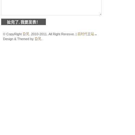
© CopyRight
旮旯
. 2010-2011. All Right Reresve. |
后时代主站
→
Design & Themed by
旮旯
.