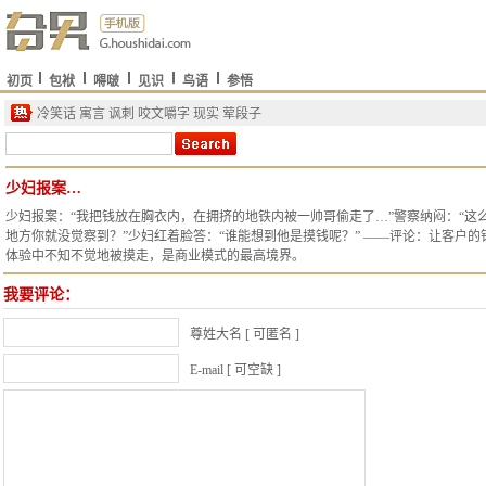
初页
包袱
嘚啵
见识
鸟语
参悟
冷笑话
寓言
讽刺
咬文嚼字
现实
荤段子
少妇报案…
少妇报案：“我把钱放在胸衣内，在拥挤的地铁内被一帅哥偷走了…”警察纳闷：“这
地方你就没觉察到？”少妇红着脸答：“谁能想到他是摸钱呢？” ——评论：让客户的
体验中不知不觉地被摸走，是商业模式的最高境界。
我要评论：
尊姓大名 [ 可匿名 ]
E-mail [ 可空缺 ]