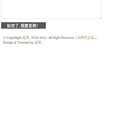
© CopyRight
旮旯
. 2010-2011. All Right Reresve. |
后时代主站
→
Design & Themed by
旮旯
.