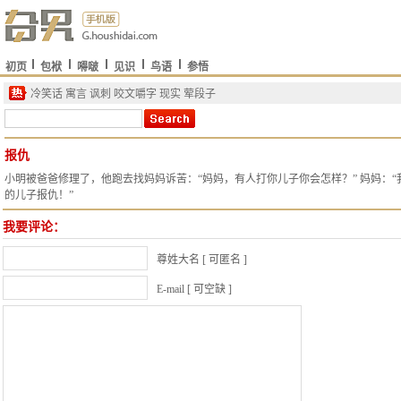
初页
包袱
嘚啵
见识
鸟语
参悟
冷笑话
寓言
讽刺
咬文嚼字
现实
荤段子
报仇
小明被爸爸修理了，他跑去找妈妈诉苦：“妈妈，有人打你儿子你会怎样？” 妈妈：“
的儿子报仇！”
我要评论：
尊姓大名 [ 可匿名 ]
E-mail [ 可空缺 ]