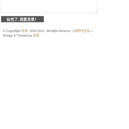
© CopyRight
旮旯
. 2010-2011. All Right Reresve. |
后时代主站
→
Design & Themed by
旮旯
.