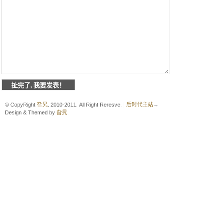
© CopyRight
旮旯
. 2010-2011. All Right Reresve. |
后时代主站
→
Design & Themed by
旮旯
.