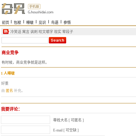
初页
包袱
嘚啵
见识
鸟语
参悟
冷笑话
寓言
讽刺
咬文嚼字
现实
荤段子
商业竞争
有时候，商业竞争就是这样。
1
人嘚啵
好重
由
匿名
补充。
我要评论：
尊姓大名 [ 可匿名 ]
E-mail [ 可空缺 ]