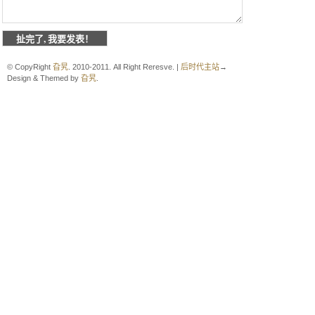
© CopyRight
旮旯
. 2010-2011. All Right Reresve. |
后时代主站
→
Design & Themed by
旮旯
.