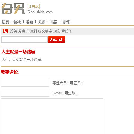
初页
包袱
嘚啵
见识
鸟语
参悟
冷笑话
寓言
讽刺
咬文嚼字
现实
荤段子
人生就是一场赌局
人生，其实就是一场赌局。
我要评论：
尊姓大名 [ 可匿名 ]
E-mail [ 可空缺 ]